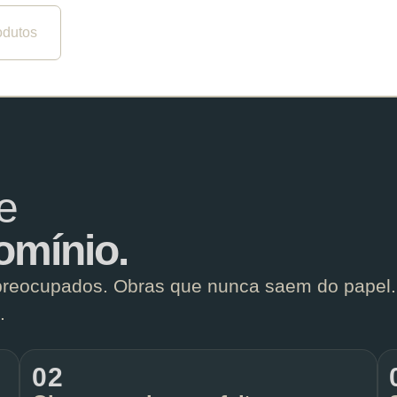
odutos
e
omínio.
preocupados. Obras que nunca saem do papel.
.
02