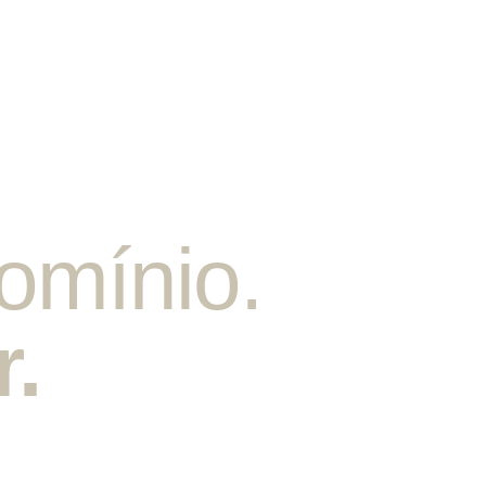
omínio.
r.